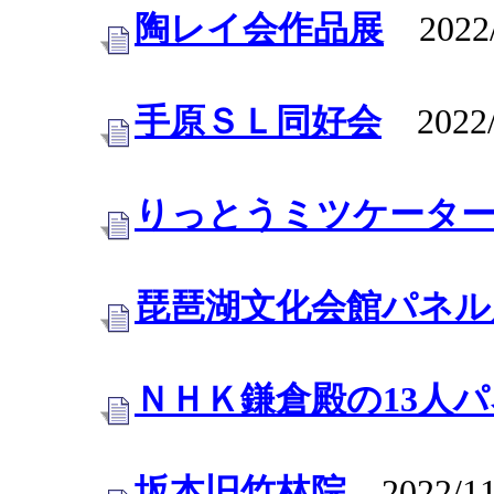
陶レイ会作品展
2022/1
手原ＳＬ同好会
2022/
りっとうミツケータ
琵琶湖文化会館パネル
ＮＨＫ鎌倉殿の13人
坂本旧竹林院
2022/11