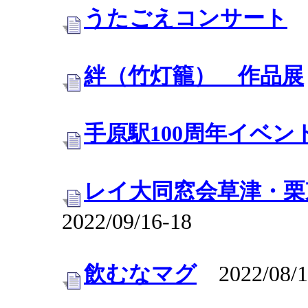
うたごえコンサート
2
絆（竹灯籠） 作品展
手原駅100周年イベン
レイ大同窓会草津・栗
2022/09/16-18
飲むなマグ
2022/08/1