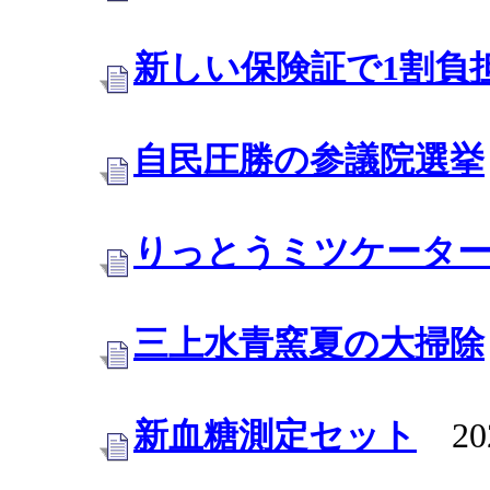
新しい保険証で1割負
自民圧勝の参議院選挙
りっとうミツケータ
三上水青窯夏の大掃除
新血糖測定セット
202