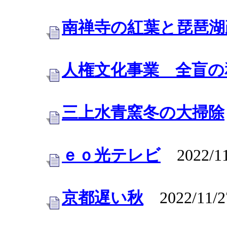
南禅寺の紅葉と琵琶湖
人権文化事業 全盲の
三上水青窯冬の大掃除
ｅｏ光テレビ
2022/11
京都遅い秋
2022/11/2