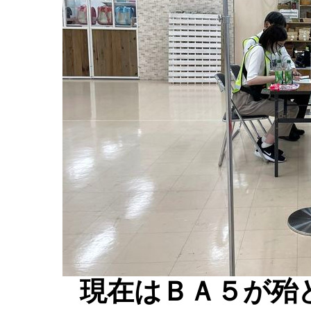
現在はＢＡ５が殆