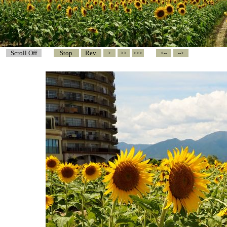
Scroll Off
Stop
Rev.
<
<<
<<<
<--
-->