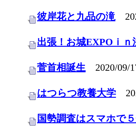
彼岸花と九品の滝
202
出張！お城EXPOｉ
菅首相誕生
2020/09/1
はつらつ教養大学
202
国勢調査はスマホで５