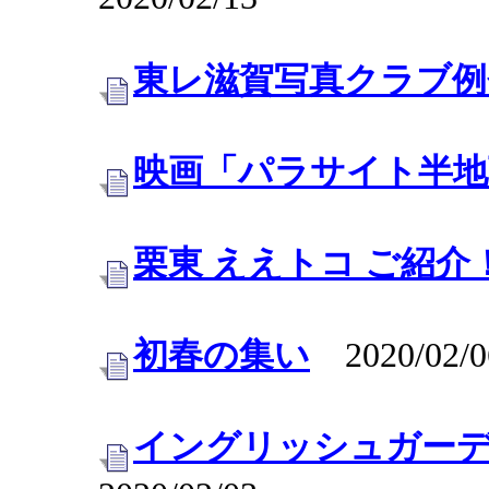
東レ滋賀写真クラブ例
映画「パラサイト半地
栗東 ええトコ ご紹介
初春の集い
2020/02/0
イングリッシュガー