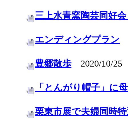
三上水青窯陶芸同好会
エンディングプラン
2
豊郷散歩
2020/10/25
「とんがり帽子」に母
栗東市展で夫婦同時特