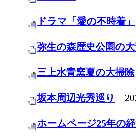
ドラマ「愛の不時着」
弥生の森歴史公園の大
三上水青窯夏の大掃除
坂本周辺光秀巡り
202
ホームページ25年の