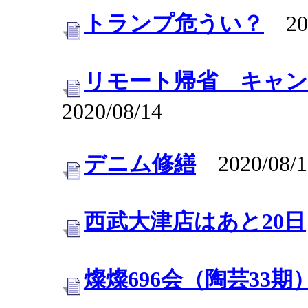
トランプ危うい？
202
リモート帰省 キャ
2020/08/14
デニム修繕
2020/08/1
西武大津店はあと20日
燦燦696会（陶芸33期