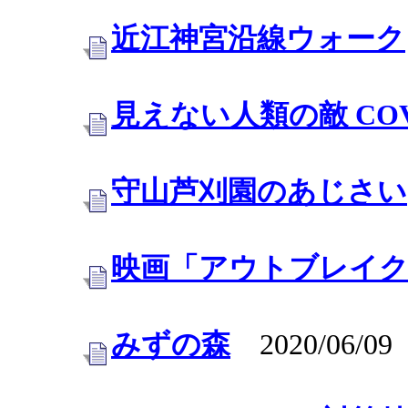
近江神宮沿線ウォーク
見えない人類の敵 COV
守山芦刈園のあじさい
映画「アウトブレイ
みずの森
2020/06/09