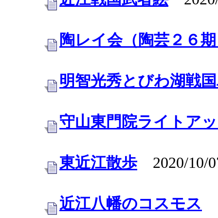
陶レイ会（陶芸２６期
明智光秀とびわ湖戦国
守山東門院ライトアッ
東近江散歩
2020/10/0
近江八幡のコスモス
2