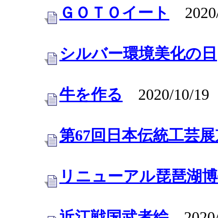
ＧＯＴＯイート
2020/
シルバー環境美化の日
牛を作る
2020/10/19
第67回日本伝統工芸
リニューアル琵琶湖博
近江戦国武者絵
2020/