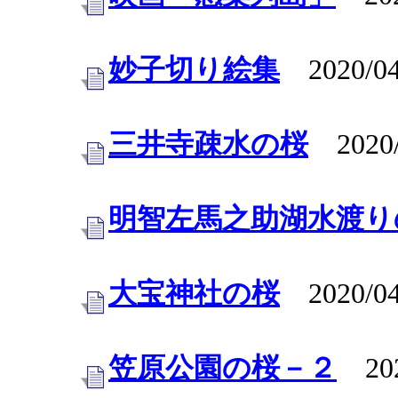
妙子切り絵集
2020/04
三井寺疎水の桜
2020/
明智左馬之助湖水渡り
大宝神社の桜
2020/04
笠原公園の桜－２
202