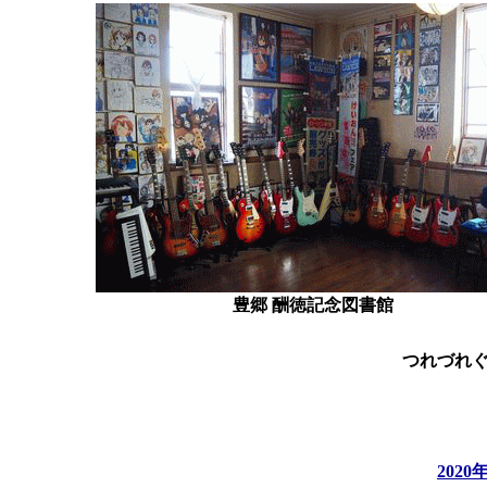
豊郷 酬徳記念図書館
つれづれ
202