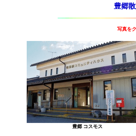
豊郷散歩
写真を
豊郷 コスモス