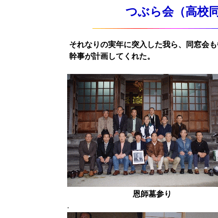
つぶら会（高校同窓会）
それなりの実年に突入した我ら、同窓会も
幹事が計画してくれた。
恩師墓参り
.