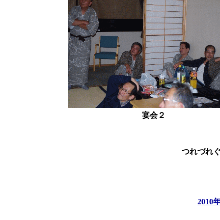
宴会２
つれづれ
201