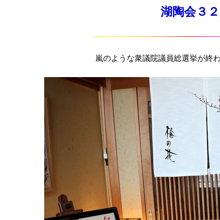
湖陶会３２新年
嵐のような衆議院議員総選挙が終