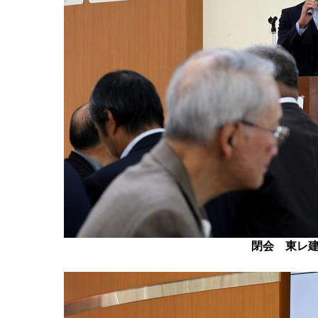
閉会 東レ