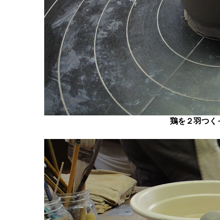
鶏を２羽つく