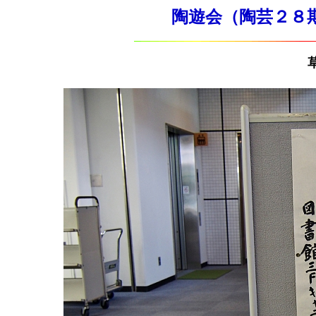
陶遊会（陶芸２８期）