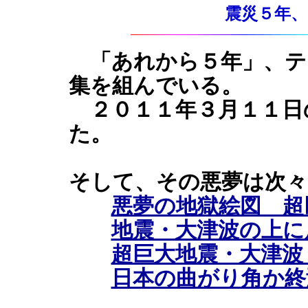
震災５年、２０
「あれから５年」、テ
集を組んでいる。
２０１１年３月１１日
た。
そして、その悪夢は次々
悪夢の地獄絵図 超
地震・大津波の上に
超巨大地震・大津波
日本の曲がり角か終