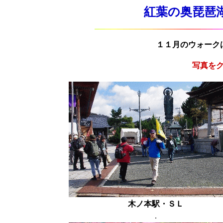
紅葉の奥琵琶湖ウ
１１月のウォーク
写真を
木ノ本駅・ＳＬ
.