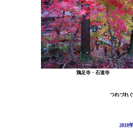
鶏足寺・石道寺
つれづれ
201