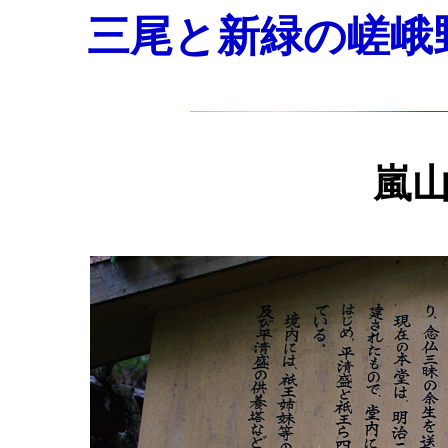
三尾と新緑の嵯峨野ウ
嵐